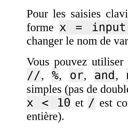
Pour les saisies clav
x = input
forme
changer le nom de var
Vous pouvez utiliser
//
%
or
and
,
,
,
,
simples (pas de dou
x < 10
/
et
est co
entière).