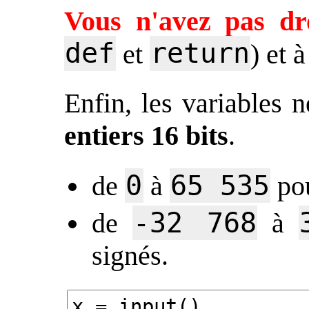
Vous n'avez pas dr
def
return
et
) et 
Enfin, les variables 
entiers 16 bits
.
0
65 535
de
à
pou
-32 768
de
à
signés.